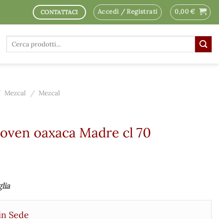
Accedi / Registrati
0,00
€
CONTATTACI
Cerca:
/
Mezcal
/
Mezcal
joven oaxaca Madre cl 70
glia
in Sede