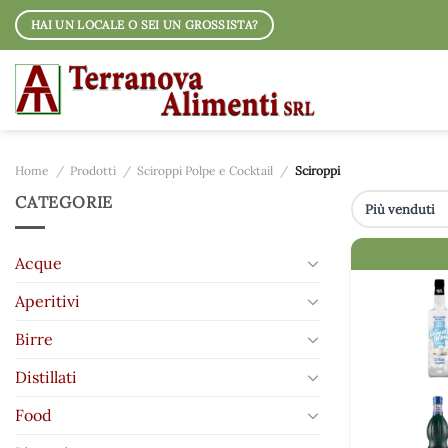
Salta
HAI UN LOCALE O SEI UN GROSSISTA?
ai
contenuti
Home
/
Prodotti
/
Sciroppi Polpe e Cocktail
/
Sciroppi
CATEGORIE
IMMAGINE
Acque
Aperitivi
Birre
Distillati
Food