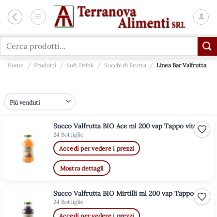
Salta
ai
contenuti
Cerca:
Home
/
Prodotti
/
Soft Drink
/
Succhi di Frutta
/
Linea Bar Valfrutta
Succo Valfrutta BIO Ace ml 200 vap Tappo vite
Aggiu
24 Bottiglie
Accedi per vedere i prezzi
Mostra dettagli
Succo Valfrutta BIO Mirtilli ml 200 vap Tappo vite
Aggiu
24 Bottiglie
Accedi per vedere i prezzi