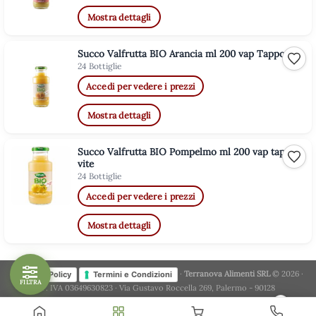
Mostra dettagli
Succo Valfrutta BIO Arancia ml 200 vap Tappo vite
Aggiu
24 Bottiglie
Accedi per vedere i prezzi
Mostra dettagli
Succo Valfrutta BIO Pompelmo ml 200 vap tappo a
Aggiu
vite
24 Bottiglie
Accedi per vedere i prezzi
Mostra dettagli
·
Terranova Alimenti SRL
© 2026 ·
Privacy Policy
Termini e Condizioni
FILTRA
P. IVA 03649630823 · Via Gustavo Roccella 269, Palermo - 90128
×