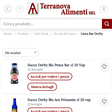
Salta
ai
contenuti
Cerca:
Home
/
Prodotti
/
Soft Drink
/
Succhi di Frutta
/
Linea Bar Derby
Succo Derby Blu Pesca Bar cl 20 Vap
Aggiu
24 Bottiglie
Accedi per vedere i prezzi
Mostra dettagli
Succo Derby Blu Ace Frizzante cl 20 vap
Aggiu
12 Bottiglie
Accedi per vedere i prezzi