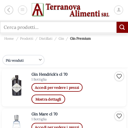
Salta
ai
contenuti
Cerca:
Home
/
Prodotti
/
Distillati
/
Gin
/
Gin Premium
Gin Hendrick's cl 70
Aggiu
1 Bottiglia
Accedi per vedere i prezzi
Mostra dettagli
Gin Mare cl 70
Aggiu
1 Bottiglia
Accedi per vedere i prezzi