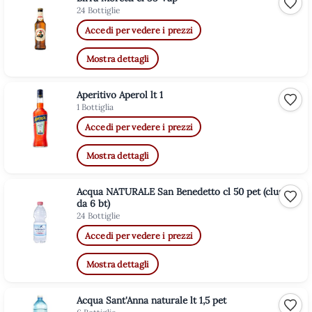
Aggiu
24 Bottiglie
Accedi per vedere i prezzi
Mostra dettagli
Aperitivo Aperol lt 1
Aggiu
1 Bottiglia
Accedi per vedere i prezzi
Mostra dettagli
Acqua NATURALE San Benedetto cl 50 pet (cluster
Aggiu
da 6 bt)
24 Bottiglie
Accedi per vedere i prezzi
Mostra dettagli
Acqua Sant'Anna naturale lt 1,5 pet
Aggiu