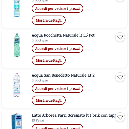
6 Bottiglie
Accedi per vedere i prezzi
Mostra dettagli
Acqua Rocchetta Naturale lt 1,5 Pet
Aggiu
6 Bottiglie
Accedi per vedere i prezzi
Mostra dettagli
Acqua San Benedetto Naturale Lt 2
Aggiu
6 Bottiglie
Accedi per vedere i prezzi
Mostra dettagli
Latte Arborea Parz. Scremato lt 1 brik con tappo
Aggiu
10 Pezzi
Accedi per vedere i prezzi