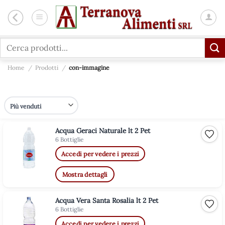
Salta
ai
contenuti
Cerca:
Home
/
Prodotti
/
con-immagine
Acqua Geraci Naturale lt 2 Pet
Aggiu
6 Bottiglie
Accedi per vedere i prezzi
Mostra dettagli
Acqua Vera Santa Rosalia lt 2 Pet
Aggiu
6 Bottiglie
Accedi per vedere i prezzi