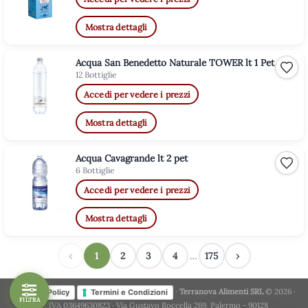
Mostra dettagli
Acqua San Benedetto Naturale TOWER lt 1 Pet
Aggiu
12 Bottiglie
Accedi per vedere i prezzi
Mostra dettagli
Acqua Cavagrande lt 2 pet
Aggiu
6 Bottiglie
Accedi per vedere i prezzi
Mostra dettagli
‹
1
2
3
4
…
175
›
·
Terranova Alimenti SRL
© 2026 ·
Privacy Policy
Termini e Condizioni
FILTRA
P. IVA 03649630823 · Via Gustavo Roccella 269, Palermo - 90128