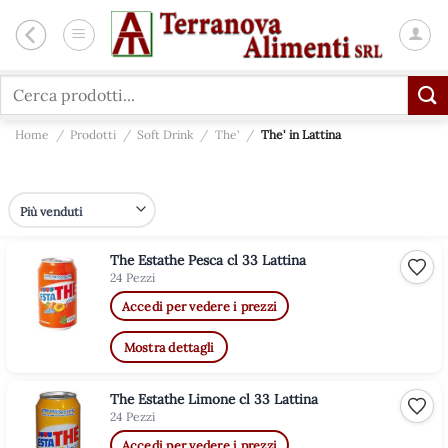
Salta
ai
contenuti
Cerca:
Home
/
Prodotti
/
Soft Drink
/
The'
/
The' in Lattina
The Estathe Pesca cl 33 Lattina
Aggiu
24 Pezzi
Accedi per vedere i prezzi
Mostra dettagli
The Estathe Limone cl 33 Lattina
Aggiu
24 Pezzi
Accedi per vedere i prezzi