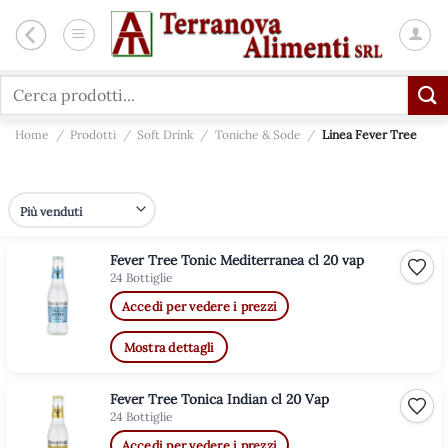
Salta
ai
contenuti
Cerca:
Home
/
Prodotti
/
Soft Drink
/
Toniche & Sode
/
Linea Fever Tree
Fever Tree Tonic Mediterranea cl 20 vap
Aggiu
24 Bottiglie
Accedi per vedere i prezzi
Mostra dettagli
Fever Tree Tonica Indian cl 20 Vap
Aggiu
24 Bottiglie
Accedi per vedere i prezzi