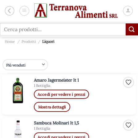
Salta
ai
contenuti
Cerca:
Home
/
Prodotti
/
Liquori
Amaro Jagermeister lt 1
Aggiu
1 Bottiglia
Accedi per vedere i prezzi
Mostra dettagli
Sambuca Molinari lt 1,5
Aggiu
1 Bottiglia
Accedi per vedere i prezzi