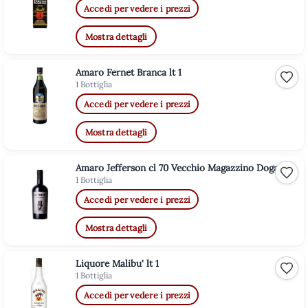
Accedi per vedere i prezzi
Mostra dettagli
Amaro Fernet Branca lt 1
Aggiu
1 Bottiglia
Accedi per vedere i prezzi
Mostra dettagli
Amaro Jefferson cl 70 Vecchio Magazzino Doganale
Aggiu
1 Bottiglia
Accedi per vedere i prezzi
Mostra dettagli
Liquore Malibu' lt 1
Aggiu
1 Bottiglia
Accedi per vedere i prezzi