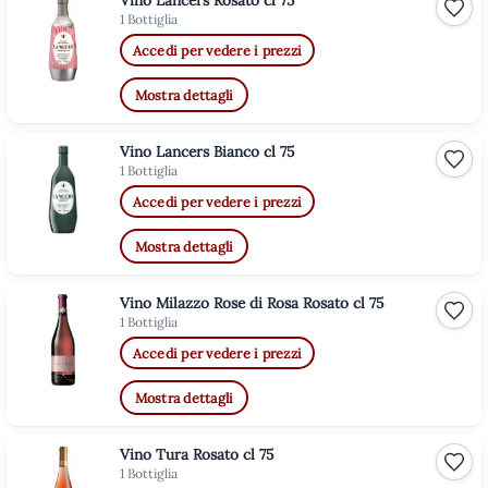
Vino Lancers Rosato cl 75
Aggiu
1 Bottiglia
Accedi per vedere i prezzi
Mostra dettagli
Vino Lancers Bianco cl 75
Aggiu
1 Bottiglia
Accedi per vedere i prezzi
Mostra dettagli
Vino Milazzo Rose di Rosa Rosato cl 75
Aggiu
1 Bottiglia
Accedi per vedere i prezzi
Mostra dettagli
Vino Tura Rosato cl 75
Aggiu
1 Bottiglia