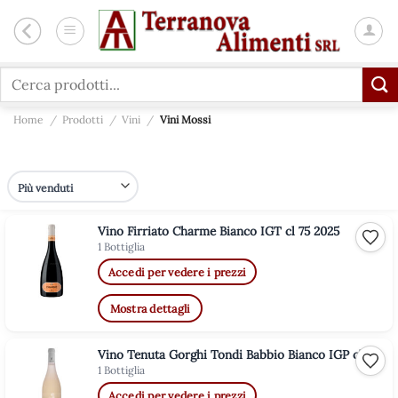
Salta
ai
contenuti
Cerca:
Home
/
Prodotti
/
Vini
/
Vini Mossi
Vino Firriato Charme Bianco IGT cl 75 2025
Aggiu
1 Bottiglia
Accedi per vedere i prezzi
Mostra dettagli
Vino Tenuta Gorghi Tondi Babbio Bianco IGP cl 75
Aggiu
1 Bottiglia
Accedi per vedere i prezzi