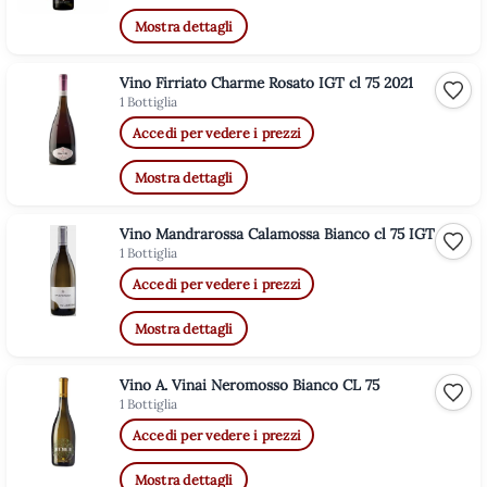
Mostra dettagli
Vino Firriato Charme Rosato IGT cl 75 2021
Aggiu
1 Bottiglia
Accedi per vedere i prezzi
Mostra dettagli
Vino Mandrarossa Calamossa Bianco cl 75 IGT
Aggiu
1 Bottiglia
Accedi per vedere i prezzi
Mostra dettagli
Vino A. Vinai Neromosso Bianco CL 75
Aggiu
1 Bottiglia
Accedi per vedere i prezzi
Mostra dettagli