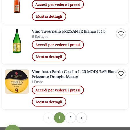
Accedi per vedere i prezzi
Mostra dettagli
Vino Tavernello FRIZZANTE Bianco lt 1,5
Aggiu
6 Bottiglie
Accedi per vedere i prezzi
Mostra dettagli
Vino fusto Bardo Cesello L 20 MODULAR Bianco
Aggiu
Frizzante Draught Master
1 Fusto
Accedi per vedere i prezzi
Mostra dettagli
‹
1
2
›