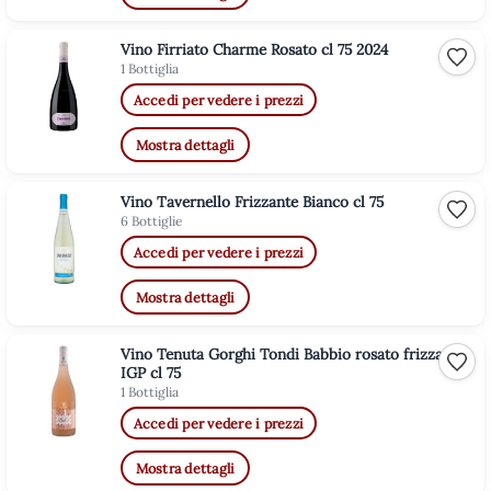
Vino Firriato Charme Rosato cl 75 2024
Aggiu
1 Bottiglia
Accedi per vedere i prezzi
Mostra dettagli
Vino Tavernello Frizzante Bianco cl 75
Aggiu
6 Bottiglie
Accedi per vedere i prezzi
Mostra dettagli
Vino Tenuta Gorghi Tondi Babbio rosato frizzante
Aggiu
IGP cl 75
1 Bottiglia
Accedi per vedere i prezzi
Mostra dettagli