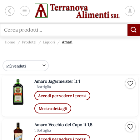
Salta
ai
contenuti
Cerca:
Home
/
Prodotti
/
Liquori
/
Amari
Amaro Jagermeister lt 1
Aggiu
1 Bottiglia
Accedi per vedere i prezzi
Mostra dettagli
Amaro Vecchio del Capo lt 1,5
Aggiu
1 Bottiglia
Accedi per vedere i prezzi