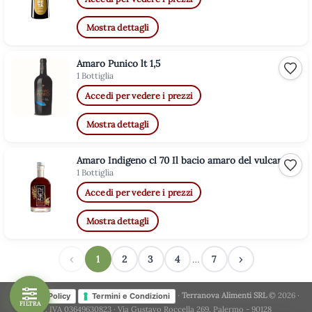
Mostra dettagli
Amaro Punico lt 1,5
Aggiu
1 Bottiglia
Accedi per vedere i prezzi
Mostra dettagli
Amaro Indigeno cl 70 Il bacio amaro del vulcano
Aggiu
1 Bottiglia
Accedi per vedere i prezzi
Mostra dettagli
‹
1
2
3
4
…
7
›
·
Terranova Alimenti SRL
© 2026 ·
Privacy Policy
Termini e Condizioni
FILTRA
P. IVA 03649630823 · Via Gustavo Roccella 269, Palermo - 90128