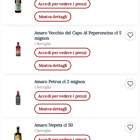
Accedi per vedere i prezzi
Mostra dettagli
Amaro Vecchio del Capo Al Peperoncino cl 5
Aggiu
mignon
1 Bottiglia
Accedi per vedere i prezzi
Mostra dettagli
Amaro Petrus cl 2 mignon
Aggiu
1 Bottiglia
Accedi per vedere i prezzi
Mostra dettagli
Amaro Nepeta cl 50
Aggiu
1 Bottiglia
Accedi per vedere i prezzi