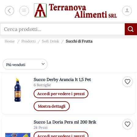
Salta
ai
contenuti
Cerca:
Home
/
Prodotti
/
Soft Drink
/
Succhi di Frutta
Succo Derby Arancia lt 1,5 Pet
Aggiu
6 Bottiglie
Accedi per vedere i prezzi
Mostra dettagli
Succo La Doria Pera ml 200 Brik
Aggiu
24 Pezzi
Accedi per vedere i prezzi