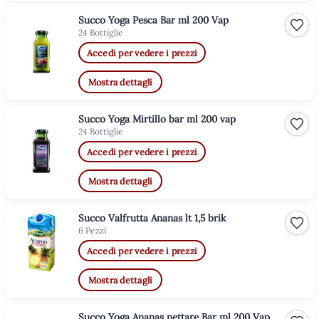
Succo Yoga Pesca Bar ml 200 Vap
Aggiu
24 Bottiglie
Accedi per vedere i prezzi
Mostra dettagli
Succo Yoga Mirtillo bar ml 200 vap
Aggiu
24 Bottiglie
Accedi per vedere i prezzi
Mostra dettagli
Succo Valfrutta Ananas lt 1,5 brik
Aggiu
6 Pezzi
Accedi per vedere i prezzi
Mostra dettagli
Succo Yoga Ananas nettare Bar ml 200 Vap