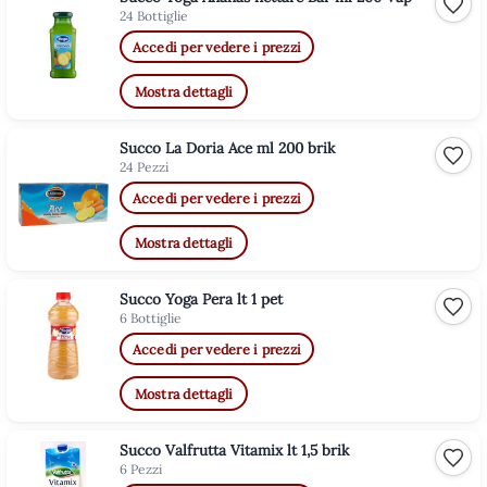
Aggiu
24 Bottiglie
Accedi per vedere i prezzi
Mostra dettagli
Succo La Doria Ace ml 200 brik
Aggiu
24 Pezzi
Accedi per vedere i prezzi
Mostra dettagli
Succo Yoga Pera lt 1 pet
Aggiu
6 Bottiglie
Accedi per vedere i prezzi
Mostra dettagli
Succo Valfrutta Vitamix lt 1,5 brik
Aggiu
6 Pezzi