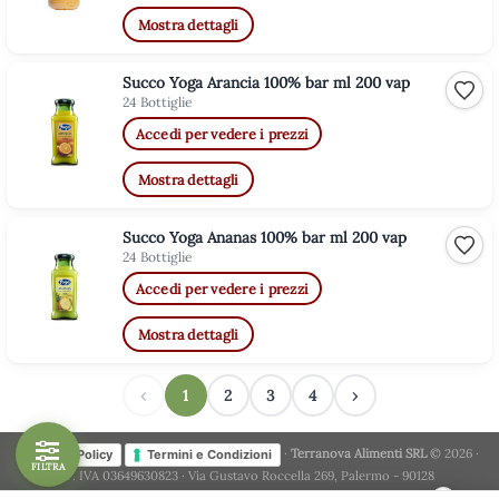
Mostra dettagli
Succo Yoga Arancia 100% bar ml 200 vap
Aggiu
24 Bottiglie
Accedi per vedere i prezzi
Mostra dettagli
Succo Yoga Ananas 100% bar ml 200 vap
Aggiu
24 Bottiglie
Accedi per vedere i prezzi
Mostra dettagli
‹
1
2
3
4
›
·
Terranova Alimenti SRL
© 2026 ·
Privacy Policy
Termini e Condizioni
FILTRA
P. IVA 03649630823 · Via Gustavo Roccella 269, Palermo - 90128