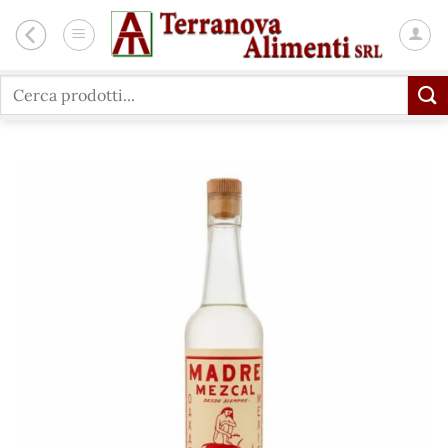
Salta
ai
contenuti
Cerca: