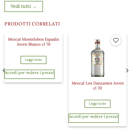
Vedi tutti →
PRODOTTI CORRELATI
Mezcal Montelobos Espadin
 ai preferiti
Aggiungi ai preferiti
Aggiungi a
Joven Blanco cl 70
Leggi tutto
Accedi per vedere i prezzi
Mezcal Los Danzantes Joven
cl 70
Leggi tutto
Accedi per vedere i prezzi