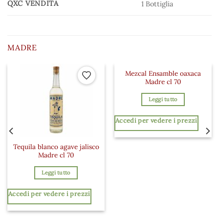
QXC VENDITA
1 Bottiglia
MADRE
Mezcal Ensamble oaxaca
 ai preferiti
Aggiungi ai preferiti
Aggiungi a
Madre cl 70
Leggi tutto
Accedi per vedere i prezzi
Tequila blanco agave jalisco
Madre cl 70
Leggi tutto
Accedi per vedere i prezzi