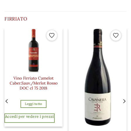
FIRRIATO
 ai preferiti
Aggiungi ai preferiti
Aggiungi a
Vino Firriato Camelot
Caber.Sauv./Merlot Rosso
DOC cl 75 2018
Leggi tutto
Accedi per vedere i prezzi