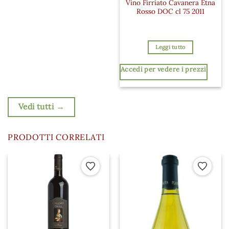
Vino Firriato Cavanera Etna
Rosso DOC cl 75 2011
Leggi tutto
Accedi per vedere i prezzi
Vedi tutti →
PRODOTTI CORRELATI
 ai preferiti
Aggiungi ai preferiti
Aggiungi a