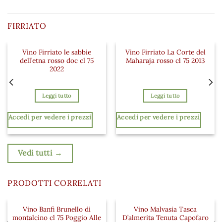
FIRRIATO
Vino Firriato le sabbie
Vino Firriato La Corte del
 ai preferiti
Aggiungi ai preferiti
Aggiungi a
dell’etna rosso doc cl 75
Maharaja rosso cl 75 2013
2022
Leggi tutto
Leggi tutto
Accedi per vedere i prezzi
Accedi per vedere i prezzi
Vedi tutti →
PRODOTTI CORRELATI
Vino Banfi Brunello di
Vino Malvasia Tasca
 ai preferiti
Aggiungi ai preferiti
Aggiungi a
montalcino cl 75 Poggio Alle
D’almerita Tenuta Capofaro