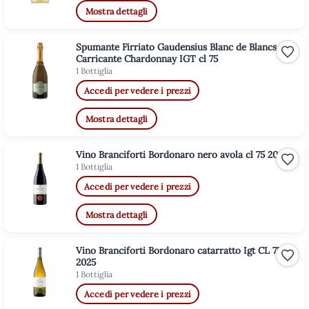
Mostra dettagli
Spumante Firriato Gaudensius Blanc de Blancs
Aggiu
Carricante Chardonnay IGT cl 75
1 Bottiglia
Accedi per vedere i prezzi
Mostra dettagli
Vino Branciforti Bordonaro nero avola cl 75 2023
Aggiu
1 Bottiglia
Accedi per vedere i prezzi
Mostra dettagli
Vino Branciforti Bordonaro catarratto Igt CL 75
Aggiu
2025
1 Bottiglia
Accedi per vedere i prezzi