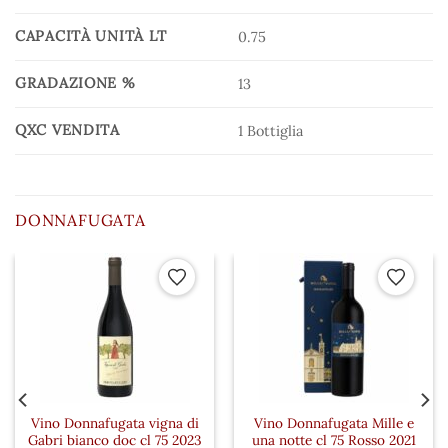
CAPACITÀ UNITÀ LT
0.75
GRADAZIONE %
13
QXC VENDITA
1 Bottiglia
DONNAFUGATA
 ai preferiti
Aggiungi ai preferiti
Aggiungi a
Vino Donnafugata vigna di
Vino Donnafugata Mille e
Gabri bianco doc cl 75 2023
una notte cl 75 Rosso 2021