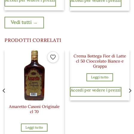
Accedi per vedere i prezzi
Accedi per vedere i prezzi
Vedi tutti →
PRODOTTI CORRELATI
Crema Bottega Fior di Latte
 ai preferiti
Aggiungi ai preferiti
Aggiungi a
cl 50 Cioccolato Bianco e
Grappa
Leggi tutto
Accedi per vedere i prezzi
Amaretto Casoni Originale
cl 70
Leggi tutto