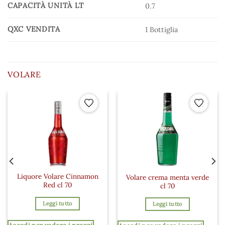
CAPACITÀ UNITÀ LT
0.7
QXC VENDITA
1 Bottiglia
VOLARE
 ai preferiti
Aggiungi ai preferiti
Aggiungi a
Liquore Volare Cinnamon
Volare crema menta verde
Red cl 70
cl 70
Leggi tutto
Leggi tutto