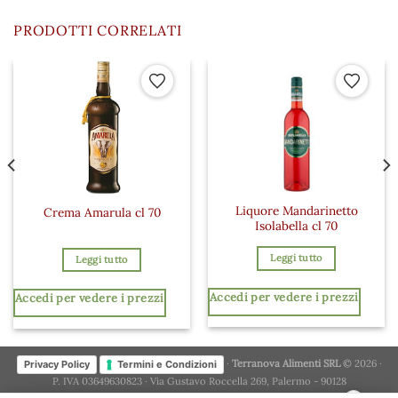
PRODOTTI CORRELATI
 ai preferiti
Aggiungi ai preferiti
Aggiungi a
Liquore Mandarinetto
Crema Amarula cl 70
Isolabella cl 70
Leggi tutto
Leggi tutto
Accedi per vedere i prezzi
Accedi per vedere i prezzi
·
Terranova Alimenti SRL
© 2026 ·
Privacy Policy
Termini e Condizioni
P. IVA 03649630823 · Via Gustavo Roccella 269, Palermo - 90128