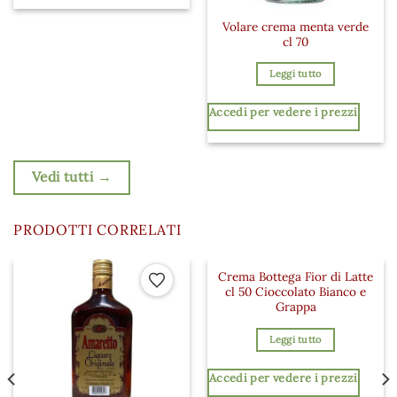
Volare crema menta verde
cl 70
Leggi tutto
Accedi per vedere i prezzi
Vedi tutti →
PRODOTTI CORRELATI
Crema Bottega Fior di Latte
 ai preferiti
Aggiungi ai preferiti
Aggiungi a
cl 50 Cioccolato Bianco e
Grappa
Leggi tutto
Accedi per vedere i prezzi