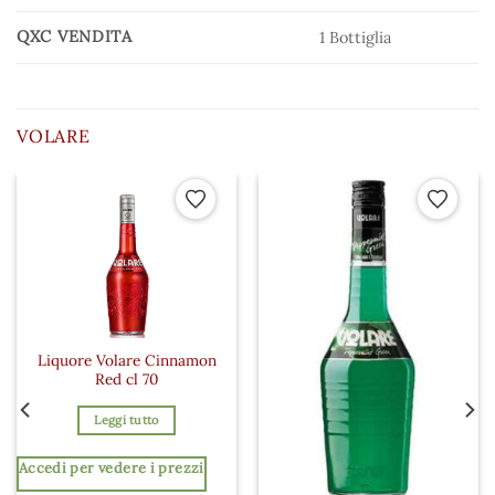
QXC VENDITA
1 Bottiglia
VOLARE
 ai preferiti
Aggiungi ai preferiti
Aggiungi a
Liquore Volare Cinnamon
Red cl 70
Leggi tutto
Accedi per vedere i prezzi