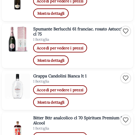
Accedi per vedere i prezzi
Mostra dettagli
Spumante Berlucchi 61 franciac. rosato Astucciato
Aggiu
cl 75
1 Bottiglia
Accedi per vedere i prezzi
Mostra dettagli
Grappa Candolini Bianca lt 1
Aggiu
1 Bottiglia
Accedi per vedere i prezzi
Mostra dettagli
Bitter Bttr analcolico cl 70 Spirituex Premium Sans
Aggiu
Alcool
1 Bottiglia