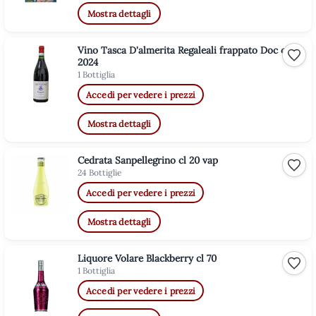
Mostra dettagli
Vino Tasca D'almerita Regaleali frappato Doc cl 75
Aggiu
2024
1 Bottiglia
Accedi per vedere i prezzi
Mostra dettagli
Cedrata Sanpellegrino cl 20 vap
Aggiu
24 Bottiglie
Accedi per vedere i prezzi
Mostra dettagli
Liquore Volare Blackberry cl 70
Aggiu
1 Bottiglia
Accedi per vedere i prezzi