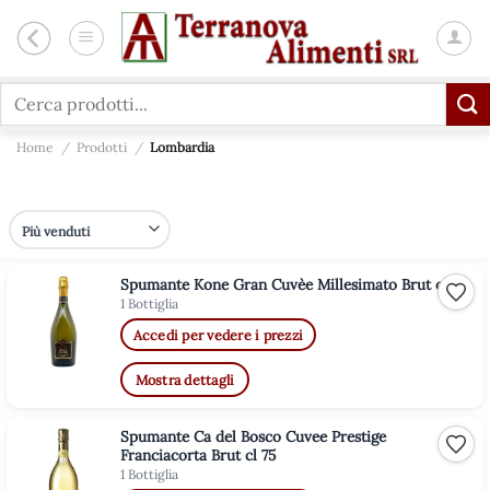
Salta
ai
contenuti
Cerca:
Home
/
Prodotti
/
Lombardia
Spumante Kone Gran Cuvèe Millesimato Brut cl 75
Aggiu
1 Bottiglia
Accedi per vedere i prezzi
Mostra dettagli
Spumante Ca del Bosco Cuvee Prestige
Aggiu
Franciacorta Brut cl 75
1 Bottiglia