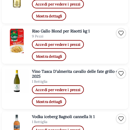
Accedi per vedere i prezzi
Mostra dettagli
Riso Gallo Blond per Risotti kg 1
Aggiu
9 Pezzi
Accedi per vedere i prezzi
Mostra dettagli
Vino Tasca D'almerita cavallo delle fate grillo cl 75
Aggiu
2025
1 Bottiglia
Accedi per vedere i prezzi
Mostra dettagli
Vodka iceberg Bagnoli cannella lt 1
Aggiu
1 Bottiglia
Accedi per vedere i prezzi