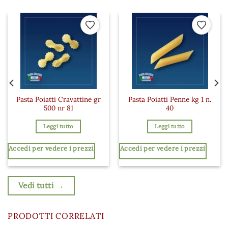
 ai preferiti
Aggiungi ai preferiti
Aggiungi a
Pasta Poiatti Cravattine gr
Pasta Poiatti Penne kg 1 n.
500 nr 81
40
Leggi tutto
Leggi tutto
Accedi per vedere i prezzi
Accedi per vedere i prezzi
Vedi tutti →
PRODOTTI CORRELATI