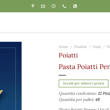
Home
/
Prodotti
/
Food
/
P
Poiatti
Pasta Poiatti Pe
Accedi per vedere i prezzi
Quantità confezione:
12 Pez
Quantità per pallet:
48
“Pasta Poiatti Penne: 1 kg of