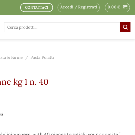
Accedi / Registrati
0,00
€
CONTATTACI
Cerca:
asta & Farine
/
Pasta Poiatti
nne kg 1 n. 40
zi
 deliciousness, with 40 pieces to satisfy your appetite.”