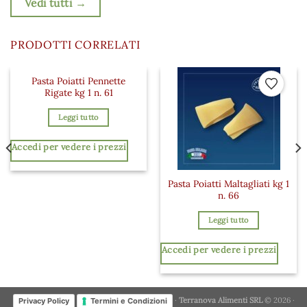
Vedi tutti →
PRODOTTI CORRELATI
Pasta Poiatti Pennette
 ai preferiti
Aggiungi ai preferiti
Aggiungi a
Rigate kg 1 n. 61
Leggi tutto
Accedi per vedere i prezzi
Pasta Poiatti Maltagliati kg 1
n. 66
Leggi tutto
Accedi per vedere i prezzi
·
Terranova Alimenti SRL
© 2026 ·
Privacy Policy
Termini e Condizioni