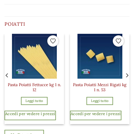
POIATTI
 ai preferiti
Aggiungi ai preferiti
Aggiungi a
Pasta Poiatti Fettucce kg 1 n.
Pasta Poiatti Mezzi Rigati kg
12
1 n. 53
Leggi tutto
Leggi tutto
Accedi per vedere i prezzi
Accedi per vedere i prezzi