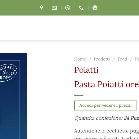
Home
/
Prodotti
/
Food
/
P
Poiatti
Pasta Poiatti or
Accedi per vedere i prezzi
Quantità confezione:
24 Pez
Autentiche orecchiette pugli
per ricreare il gusto tradizio