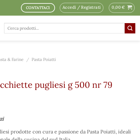
Accedi / Registrati
0,00
€
CONTATTACI
Cerca:
asta & Farine
/
Pasta Poiatti
ecchiette pugliesi g 500 nr 79
zi
esi prodotte con cura e passione da Pasta Poiatti, ideali
nale della cucina del sud Italia.