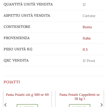
QUANTITÀ UNITÀ VENDITA
12
ASPETTO UNITÀ VENDITA
Cartone
CONTENITORE
Busta
PROVENIENZA
Italia
PESO UNITÀ KG
0.5
QXC VENDITA
12 Pezzi
POIATTI
Pasta Poiatti Cappelletti nr
Pasta Poiatti ziti g 500 nr 69
 ai preferiti
Aggiungi ai preferiti
Aggiungi a
58 kg 1