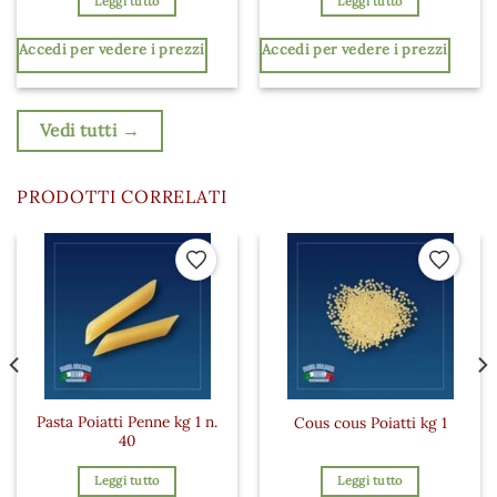
Leggi tutto
Leggi tutto
Accedi per vedere i prezzi
Accedi per vedere i prezzi
Vedi tutti →
PRODOTTI CORRELATI
 ai preferiti
Aggiungi ai preferiti
Aggiungi a
Pasta Poiatti Penne kg 1 n.
Cous cous Poiatti kg 1
40
Leggi tutto
Leggi tutto