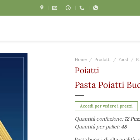
Home
/
Prodotti
/
Food
/
P
Poiatti
Pasta Poiatti Buc
Accedi per vedere i prezzi
Quantità confezione:
12 Pez
Quantità per pallet:
48
Pasta bucati di alta qualità,