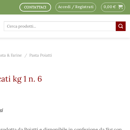
Accedi / Registrati
0,00
€
CONTATTACI
Cerca:
asta & Farine
/
Pasta Poiatti
ati kg 1 n. 6
zi
 prodotta da Poiatti e disponibile in confezione da 1kg con