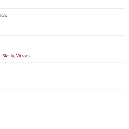
vetro
a
,
Sicilia
,
Vittoria