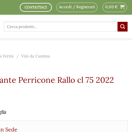
Accedi / Registrati
0,00
€
CONTATTACI
Cerca:
ni Fermi
/
Vini da Cantina
nte Perricone Rallo cl 75 2022
glia
in Sede