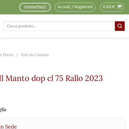
Accedi / Registrati
0,00
€
CONTATTACI
Cerca:
ni Fermi
/
Vini da Cantina
Il Manto dop cl 75 Rallo 2023
glia
in Sede