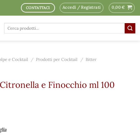
Accedi / Registrati
0,00
€
CONTATTACI
Cerca:
olpe e Cocktail
/
Prodotti per Cocktail
/
Bitter
Citronella e Finocchio ml 100
glia