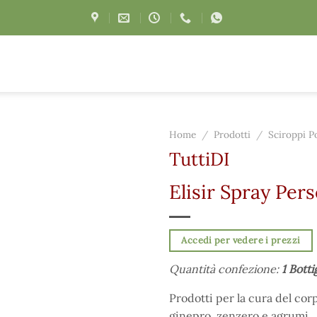
Home
/
Prodotti
/
Sciroppi P
TuttiDI
Elisir Spray Per
Accedi per vedere i prezzi
Quantità confezione:
1 Botti
Prodotti per la cura del corp
ginepro, zenzero e agrumi.