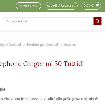
Accedi / Registrati
0,00
€
CONTATTACI
Cerca:
olpe e Cocktail
/
Prodotti per Cocktail
/
Essenze
sephone Ginger ml 30 Tuttidi
glia
o che dona freschezza e vitalità alla pelle grazie al mix di