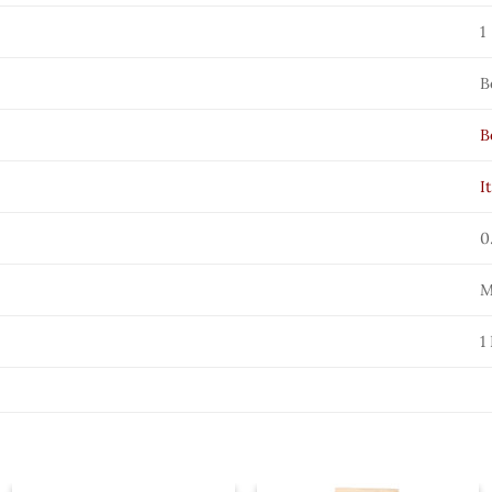
1
B
B
I
0
M
1