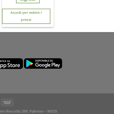
Accedi per vedere i
prezzi
avo Roccella 269, Palermo - 90128