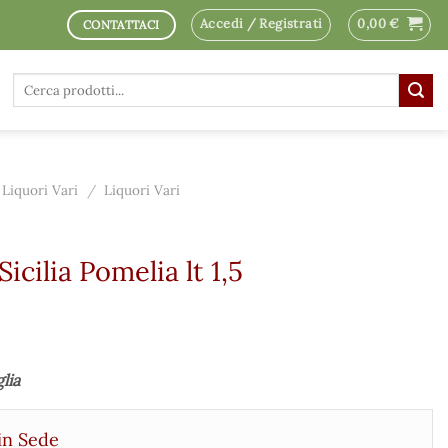
Accedi / Registrati
0,00
€
CONTATTACI
Cerca:
Liquori Vari
/
Liquori Vari
Sicilia Pomelia lt 1,5
glia
in Sede