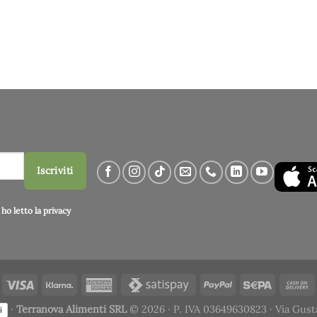
Iscriviti
ho letto la
privacy
·
Terranova Alimenti SRL
© 2026 · P. IVA 03649630823 · Via Gust
i