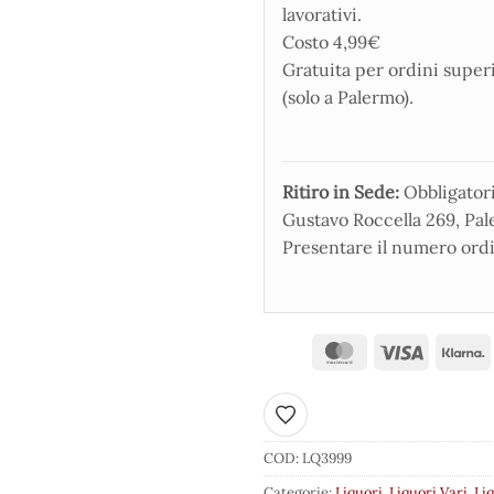
lavorativi.
Costo 4,99€
Gratuita per ordini super
(solo a Palermo).
Ritiro in Sede:
Obbligatorio
Gustavo Roccella 269, Pale
Presentare il numero ordi
Aggiungi ai preferiti
COD:
LQ3999
Categorie:
Liquori
,
Liquori Vari
,
Liq