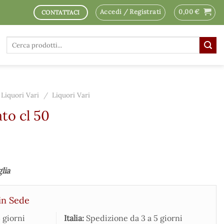
Accedi / Registrati
0,00
€
CONTATTACI
Cerca:
Liquori Vari
/
Liquori Vari
to cl 50
glia
in Sede
 giorni
Italia:
Spedizione da 3 a 5 giorni