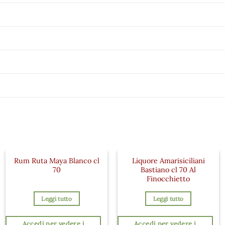
Rum Ruta Maya Blanco cl
Liquore Amarisiciliani
70
Bastiano cl 70 Al
Finocchietto
Leggi tutto
Leggi tutto
Accedi per vedere i
Accedi per vedere i