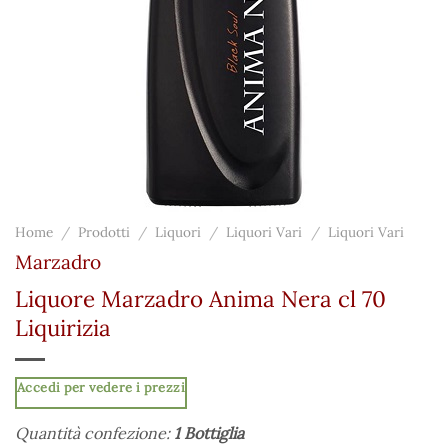
Home
/
Prodotti
/
Liquori
/
Liquori Vari
/
Liquori Vari
Marzadro
Liquore Marzadro Anima Nera cl 70
Liquirizia
Accedi per vedere i prezzi
Quantità confezione:
1 Bottiglia