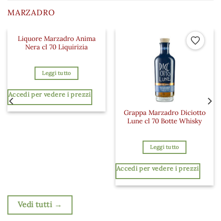
MARZADRO
Liquore Marzadro Anima
 ai preferiti
Aggiungi ai preferiti
Aggiungi a
Nera cl 70 Liquirizia
Leggi tutto
Accedi per vedere i prezzi
Grappa Marzadro Diciotto
Lune cl 70 Botte Whisky
Leggi tutto
Accedi per vedere i prezzi
Vedi tutti →