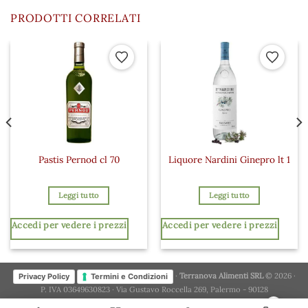
PRODOTTI CORRELATI
 ai preferiti
Aggiungi ai preferiti
Aggiungi a
Pastis Pernod cl 70
Liquore Nardini Ginepro lt 1
Leggi tutto
Leggi tutto
Accedi per vedere i prezzi
Accedi per vedere i prezzi
·
Terranova Alimenti SRL
© 2026 ·
Privacy Policy
Termini e Condizioni
P. IVA 03649630823 · Via Gustavo Roccella 269, Palermo - 90128