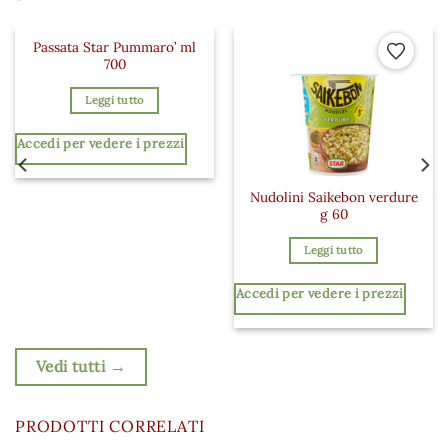
Passata Star Pummaro’ ml
 ai preferiti
Aggiungi ai preferiti
Aggiungi a
700
Leggi tutto
Accedi per vedere i prezzi
Nudolini Saikebon verdure
g 60
Leggi tutto
Accedi per vedere i prezzi
Vedi tutti →
PRODOTTI CORRELATI