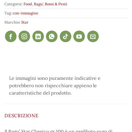
Categorie:
Food
,
Ragu'
,
Rossi & Pesti
Tag:
con-immagine
Marchio:
Star
Le immagini sono puramente indicative e
potrebbero non rispecchiare appieno le
caratteristiche del prodotto.
DESCRIZIONE
Il Ragu’ Star Classico gr 100 è un prelibato sugo di