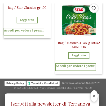
Ragu’ Star Classico gr 100
Aggiungi ai preferiti
Aggiungi a
Leggi tutto
Accedi per vedere i prezzi
Ragu’ classico sTAR g 180X2
MINIBOX
Leggi tutto
Accedi per vedere i prezzi
·
Terranova Alimenti SRL
© 2026 ·
Privacy Policy
Termini e Condizioni
P. IVA 03649630823 · Via Gustavo Roccella 269, Palermo - 90128
×
Iscriviti alla newsletter di Terranova