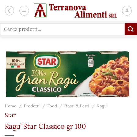
Salta
ai
contenuti
Cerca:
Home
/
Prodotti
/
Food
/
Rossi & Pesti
/
Ragu'
Star
Ragu’ Star Classico gr 100