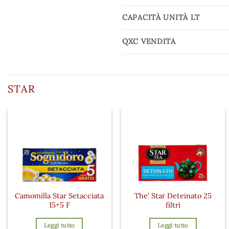
CAPACITÀ UNITÀ LT
QXC VENDITA
STAR
Camomilla Star Setacciata
The’ Star Deteinato 25
15+5 F
filtri
Leggi tutto
Leggi tutto