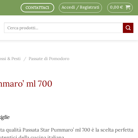
Accedi / Registrati
0,00
€
CONTATTACI
Cerca:
ssi & Pesti
/
Passate di Pomodoro
mmaro’ ml 700
iglie
ta qualità Passata Star Pummaro’ ml 700 è la scelta perfetta
utentici della cucina italiana.