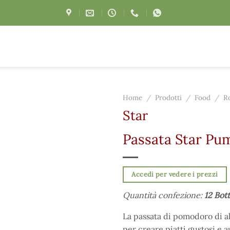
Home
/
Prodotti
/
Food
/
Ro
Star
Passata Star Pu
Accedi per vedere i prezzi
Quantità confezione:
12 Bott
La passata di pomodoro di al
per creare piatti gustosi e a