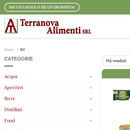
Salta
HAI UN LOCALE O SEI UN GROSSISTA?
ai
contenuti
Home
/
0.1
CATEGORIE
IMMAGINE
Acque
Aperitivi
Birre
Distillati
Food