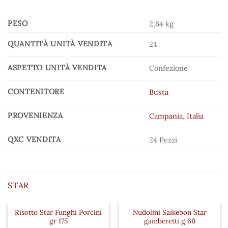
PESO
2,64 kg
QUANTITÀ UNITÀ VENDITA
24
ASPETTO UNITÀ VENDITA
Confezione
CONTENITORE
Busta
PROVENIENZA
Campania
,
Italia
QXC VENDITA
24 Pezzi
STAR
Risotto Star Funghi Porcini
Nudolini Saikebon Star
 ai preferiti
Aggiungi ai preferiti
Aggiungi a
gr 175
gamberetti g 60