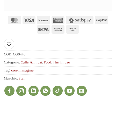
Aggiungi ai preferiti
COD:
CG0446
Categorie:
Caffe' & Infusi
,
Food
,
The' Infuso
Tag:
con-immagine
Marchio:
Star