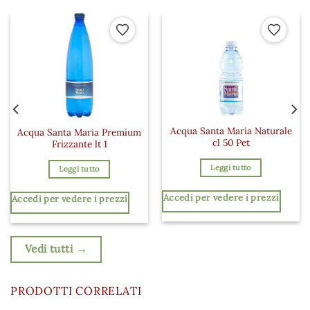
 ai preferiti
Aggiungi ai preferiti
Aggiungi a
Acqua Santa Maria Naturale
Acqua Santa Maria Premium
cl 50 Pet
Frizzante lt 1
Leggi tutto
Leggi tutto
Accedi per vedere i prezzi
Accedi per vedere i prezzi
Vedi tutti →
PRODOTTI CORRELATI