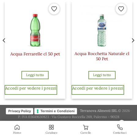
 ai preferiti
Aggiungi ai preferiti
Aggiungi a
Acqua Rocchetta Naturale cl
Acqua Ferrarelle cl 50 pet
50 Pet
Leggi tutto
Leggi tutto
Accedi per vedere i prezzi
Accedi per vedere i prezzi
·
Terranova Alimenti SRL
© 2026 ·
Privacy Policy
Termini e Condizioni
P. IVA 03649630823 · Via Gustavo Roccella 269, Palermo - 90128
×
Home
Catalogo
Carrello
Contattaci