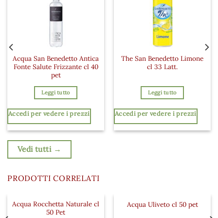
Acqua San Benedetto Antica
The San Benedetto Limone
Fonte Salute Frizzante cl 40
cl 33 Latt.
pet
Leggi tutto
Leggi tutto
Accedi per vedere i prezzi
Accedi per vedere i prezzi
Vedi tutti →
PRODOTTI CORRELATI
Acqua Rocchetta Naturale cl
Acqua Uliveto cl 50 pet
 ai preferiti
Aggiungi ai preferiti
Aggiungi a
50 Pet