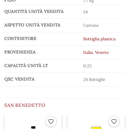
7,7 kg
QUANTITÀ UNITÀ VENDITA
24
ASPETTO UNITÀ VENDITA
Cartone
CONTENITORE
Bottiglia plastica
PROVENIENZA
Italia
,
Veneto
CAPACITÀ UNITÀ LT
0.25
QXC VENDITA
24 Bottiglie
SAN BENEDETTO
 ai preferiti
Aggiungi ai preferiti
Aggiungi a