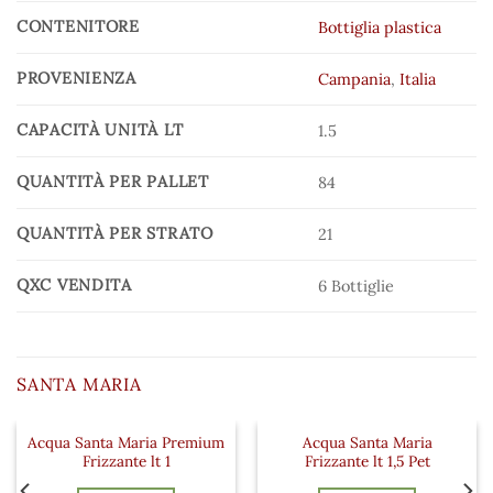
CONTENITORE
Bottiglia plastica
PROVENIENZA
Campania
,
Italia
CAPACITÀ UNITÀ LT
1.5
QUANTITÀ PER PALLET
84
QUANTITÀ PER STRATO
21
QXC VENDITA
6 Bottiglie
SANTA MARIA
Acqua Santa Maria Premium
Acqua Santa Maria
 ai preferiti
Aggiungi ai preferiti
Aggiungi a
Frizzante lt 1
Frizzante lt 1,5 Pet