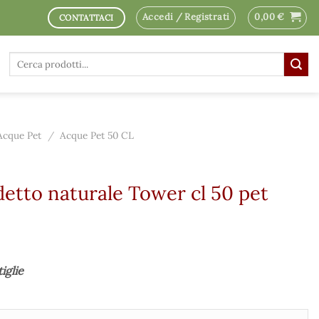
Accedi / Registrati
0,00
€
CONTATTACI
Cerca:
Acque Pet
/
Acque Pet 50 CL
etto naturale Tower cl 50 pet
iglie