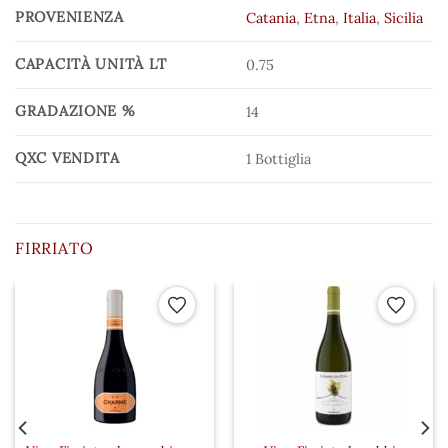
PROVENIENZA
Catania
,
Etna
,
Italia
,
Sicilia
CAPACITÀ UNITÀ LT
0.75
GRADAZIONE %
14
QXC VENDITA
1 Bottiglia
FIRRIATO
 ai preferiti
Aggiungi ai preferiti
Aggiungi a