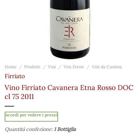
Home
/
Prodotti
/
Vini
/
Vini Fermi
/
Vini da Cantina
Firriato
Vino Firriato Cavanera Etna Rosso DOC
cl 75 2011
Accedi per vedere i prezzi
Quantità confezione:
1 Bottiglia