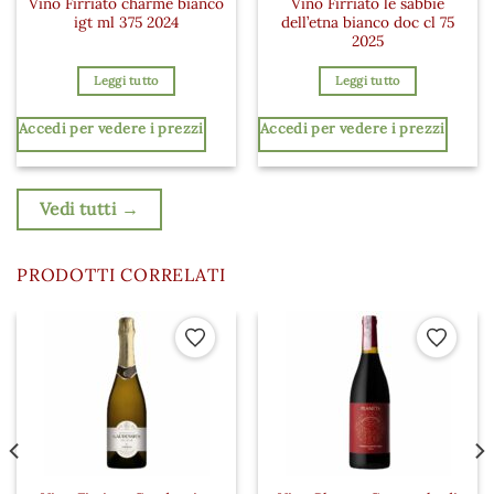
Vino Firriato charme bianco
Vino Firriato le sabbie
igt ml 375 2024
dell’etna bianco doc cl 75
2025
Leggi tutto
Leggi tutto
Accedi per vedere i prezzi
Accedi per vedere i prezzi
Vedi tutti →
PRODOTTI CORRELATI
 ai preferiti
Aggiungi ai preferiti
Aggiungi a