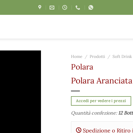
Home
/
Prodotti
/
Soft Drink
Polara
Polara Aranciata
Accedi per vedere i prezzi
Quantità confezione:
12 Bott
Spedizione o Ritiro 