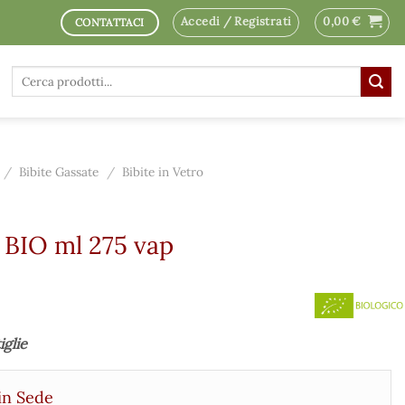
Accedi / Registrati
0,00
€
CONTATTACI
Cerca:
/
Bibite Gassate
/
Bibite in Vetro
 BIO ml 275 vap
iglie
in Sede