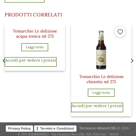
PRODOTTI CORRELATI
Tomarchio Le deliziose
 ai preferiti
Aggiungi ai preferiti
Aggiungi a
acqua tonica ml 275
Leggi tutto
Accedi per vedere i prezzi
Tomarchio Le deliziose
chinotto ml 275
Leggi tutto
Accedi per vedere i prezzi
·
Terranova Alimenti SRL
© 2026 ·
Privacy Policy
Termini e Condizioni
P. IVA 03649630823 · Via Gustavo Roccella 269, Palermo - 90128