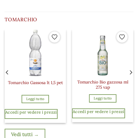
TOMARCHIO
 ai preferiti
Aggiungi ai preferiti
Aggiungi a
Tomarchio Bio gazzosa ml
Tomarchio Gassosa lt 1,5 pet
275 vap
Leggi tutto
Leggi tutto
Accedi per vedere i prezzi
Accedi per vedere i prezzi
Vedi tutti →