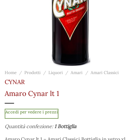
Home
/
Prodotti
/
Liquori
/
Amari
/
Amari Classici
CYNAR
Amaro Cynar lt 1
Accedi per vedere i prezzi
Quantità confezione:
1 Bottiglia
Amaro Cynar lt 1 – Amari Classici Bottiglia in vetro x1