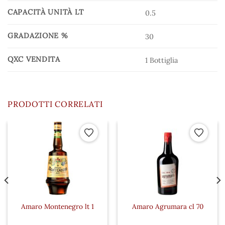
CAPACITÀ UNITÀ LT
0.5
GRADAZIONE %
30
QXC VENDITA
1 Bottiglia
PRODOTTI CORRELATI
 ai preferiti
Aggiungi ai preferiti
Aggiungi a
Amaro Montenegro lt 1
Amaro Agrumara cl 70