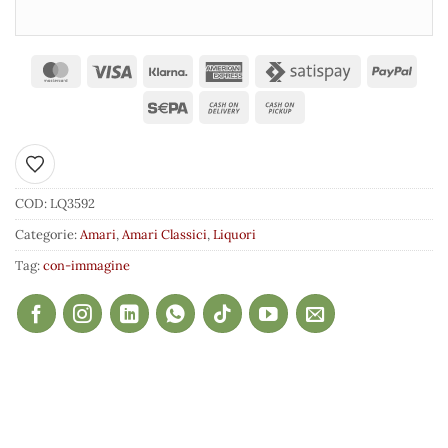
Aggiungi ai preferiti
COD:
LQ3592
Categorie:
Amari
,
Amari Classici
,
Liquori
Tag:
con-immagine