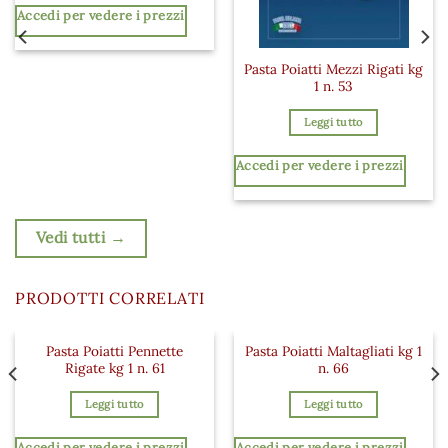
Accedi per vedere i prezzi
Pasta Poiatti Mezzi Rigati kg
1 n. 53
Leggi tutto
Accedi per vedere i prezzi
Vedi tutti →
PRODOTTI CORRELATI
Pasta Poiatti Pennette
Pasta Poiatti Maltagliati kg 1
 ai preferiti
Aggiungi ai preferiti
Aggiungi a
Rigate kg 1 n. 61
n. 66
Leggi tutto
Leggi tutto
Accedi per vedere i prezzi
Accedi per vedere i prezzi