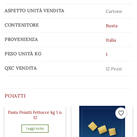
ASPETTO UNITÀ VENDITA
Cartone
CONTENITORE
Busta
PROVENIENZA
Italia
PESO UNITÀ KG
1
QXC VENDITA
12 Pezzi
POIATTI
Pasta Poiatti Fettucce kg 1 n.
 ai preferiti
Aggiungi ai preferiti
Aggiungi a
12
Leggi tutto