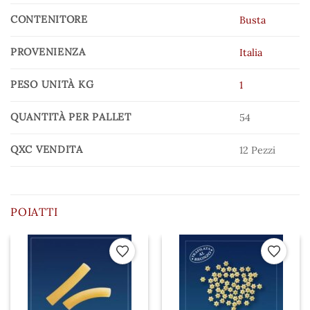
CONTENITORE
Busta
PROVENIENZA
Italia
PESO UNITÀ KG
1
QUANTITÀ PER PALLET
54
QXC VENDITA
12 Pezzi
POIATTI
 ai preferiti
Aggiungi ai preferiti
Aggiungi a