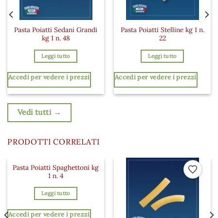
Pasta Poiatti Sedani Grandi
Pasta Poiatti Stelline kg 1 n.
kg 1 n. 48
22
Leggi tutto
Leggi tutto
Accedi per vedere i prezzi
Accedi per vedere i prezzi
Vedi tutti →
PRODOTTI CORRELATI
Pasta Poiatti Spaghettoni kg
 ai preferiti
Aggiungi ai preferiti
Aggiungi a
1 n. 4
Leggi tutto
Accedi per vedere i prezzi