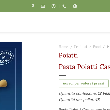
Home
/
Prodotti
/
Food
/
P
Poiatti
Pasta Poiatti Ca
Accedi per vedere i prezzi
Quantità confezione:
12 Pez
Quantità per pallet:
48
Pasta Poiatti Casarecce: la s