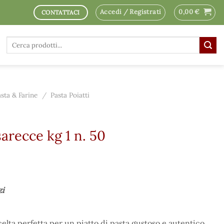
Accedi / Registrati
0,00
€
CONTATTACI
Cerca:
asta & Farine
/
Pasta Poiatti
sarecce kg 1 n. 50
zi
celta perfetta per un piatto di pasta gustoso e autentico.